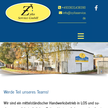
Zum Inhalt springen
+4933631438390

info@zyllaservice.

de
Werde Teil unseres Teams!
Wir sind ein mit­tel­stän­di­scher Hand­werks­be­trieb in LOS und su­