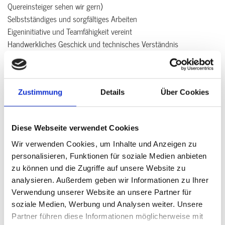
Quereinsteiger sehen wir gern)
Selbstständiges und sorgfältiges Arbeiten
Eigeninitiative und Teamfähigkeit vereint
Handwerkliches Geschick und technisches Verständnis
Führerschein Klasse B
Berufserfahrung von Vorteil
Zustimmung
Details
Über Cookies
Wir haben Dein Interesse geweckt ? Dann bewirb Dich jetzt und
fülle unser online Bewerbungsformular aus oder schreib uns eine
Diese Webseite verwendet Cookies
E-Mail.
Wir verwenden Cookies, um Inhalte und Anzeigen zu
Wir freuen uns darauf Dich kennenzulernen!
personalisieren, Funktionen für soziale Medien anbieten
zu können und die Zugriffe auf unsere Website zu
analysieren. Außerdem geben wir Informationen zu Ihrer
Verwendung unserer Website an unsere Partner für
Online Bewerbungsformular
soziale Medien, Werbung und Analysen weiter. Unsere
Partner führen diese Informationen möglicherweise mit